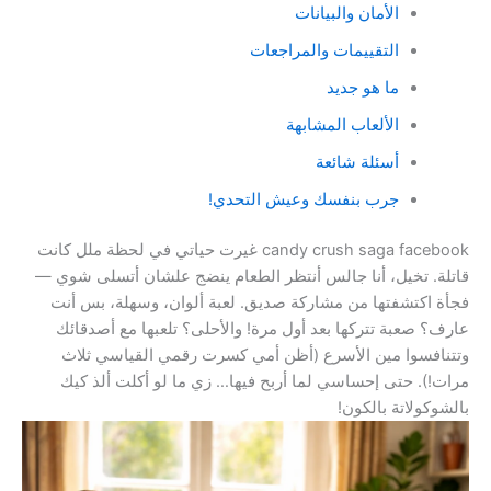
الأمان والبيانات
التقييمات والمراجعات
ما هو جديد
الألعاب المشابهة
أسئلة شائعة
جرب بنفسك وعيش التحدي!
candy crush saga facebook غيرت حياتي في لحظة ملل كانت
قاتلة. تخيل، أنا جالس أنتظر الطعام ينضج علشان أتسلى شوي —
فجأة اكتشفتها من مشاركة صديق. لعبة ألوان، وسهلة، بس أنت
عارف؟ صعبة تتركها بعد أول مرة! والأحلى؟ تلعبها مع أصدقائك
وتتنافسوا مين الأسرع (أظن أمي كسرت رقمي القياسي ثلاث
مرات!). حتى إحساسي لما أربح فيها… زي ما لو أكلت ألذ كيك
بالشوكولاتة بالكون!