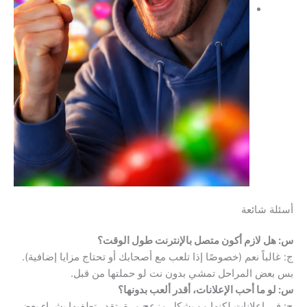
أسئلة شائعة
س: هل لازم أكون متصل بالإنترنت طول الوقت؟
ج: غالباً نعم (خصوصًا إذا تلعب مع أصحابك أو تحتاج مزايا إضافية).
بس بعض المراحل تمشي بدون نت لو حملتها من قبل.
س: لو ما أحب الإعلانات، أقدر ألعب بدونها؟
ج: في إعلانات لكنها مو بشكل مزعج مرة. تقدر تطفيها بشراء بعض