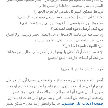
الميزات، بس شخصيا أتجاهلها وأمشي حالي!
س: هل ممكن أخسر كل تقدمي لو غيرت الجهاز؟
ج: لا تخاف – سجل دخولك بحسابك في فيسبوك، كل شيء
محفوظ! جربت بنفسي لما غيرت جوالي وما فقدت شيء.
س: كيف أرسل دعوة لعب لصديقي؟
ج: ببساطة من قائمة الأصدقاء داخل اللعبة، تختار وترسل. ولا تحتاج
حتى تشرح له كيف يلعب – الكل يتعلمها بسرعة.
س: اللعبة مناسبة للأطفال؟
ج: نعم، شفت أولاد أختي يلعبونها وهم أصغر مني. خالية من مشاهد
مزعجة أو كلمات خارجة – تنفع للجميع!
جرب بنفسك وعيش التحدي!
أحس اللعبة هذه مثل وصفة كيك سهلة – تقدر تتقنها أول مرة وتظل
ترجع لها كل ما احتجت شوي استرخاء. ما يحتاج ذكاء خارق أو وقت
طويل. أجمل شيء أنها تجمع العيلة أو الأصحاب في جو تنافس
وضحك. لو تبحث عن ألعاب أكثر أو تبي ترجع لمراجعات قديمة، زُر
صفحة الألعاب على فيسبوك
. جربها وانتظر رأيك معي – يمكن تصير