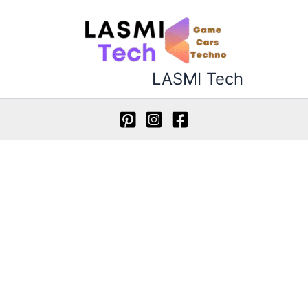
خطي
لى
لمحتوى
LASMI Tech