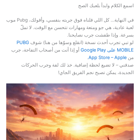
اسمع الكلام وابدأ بلعبك الصح
في النهاية… كل اللي قلناه فوق جربته بنفسي، وأقولك، Pubg موب
لعبة عادية، هي جو ومتعة ومهارات تتحسن مع الوقت. لا تملّ
بسرعة. وإذا طفشت جرب نصايحنا.
لو تبي تجرب أحدث نسخة (انقلع وسوّها من هنا) شوف
PUBG
MOBILE على Google Play
أو إذا أنت من أصحاب التفاحة، جرب
من
App Store – Apple
.
صدقني – لا تضيع لحظة إضافية. خذ لك لفة وجرب الحركات
الجديدة، يمكن تصبح نجم الفريق الجاي!