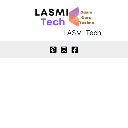
خطي
لى
لمحتوى
LASMI Tech