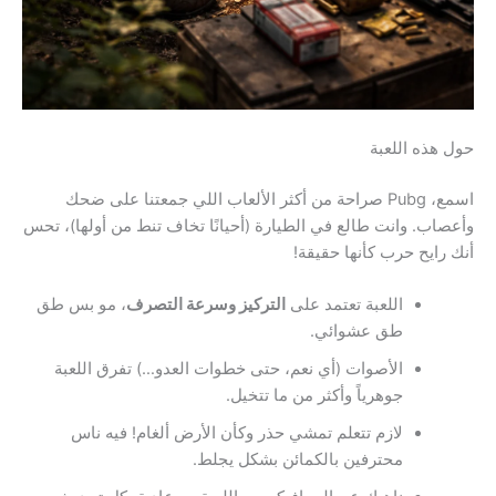
حول هذه اللعبة
اسمع، Pubg صراحة من أكثر الألعاب اللي جمعتنا على ضحك
وأعصاب. وانت طالع في الطيارة (أحيانًا تخاف تنط من أولها)، تحس
أنك رايح حرب كأنها حقيقة!
اللعبة تعتمد على
التركيز وسرعة التصرف
، مو بس طق
طق عشوائي.
الأصوات (أي نعم، حتى خطوات العدو…) تفرق اللعبة
جوهرياً وأكثر من ما تتخيل.
لازم تتعلم تمشي حذر وكأن الأرض ألغام! فيه ناس
محترفين بالكمائن بشكل يجلط.