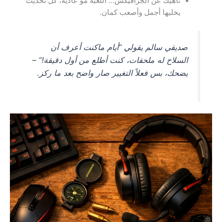
ناهيك عن الجرافيكس… اللعبة مو عادية، كل تحديث
يخليها أجمل وأصعب كمان.
صديقي سالم يقولي “أيام ماكنت أعرف أن
السلاح له ملحقات، كنت أطلع من أول دقيقة!” –
يضحك، بس فعلاً التغيير صار واضح بعد ما ركز.