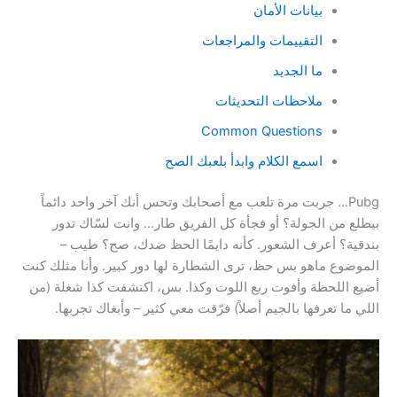
بيانات الأمان
التقييمات والمراجعات
ما الجديد
ملاحظات التحديثات
Common Questions
اسمع الكلام وابدأ بلعبك الصح
Pubg… جربت مرة تلعب مع أصحابك وتحس أنك آخر واحد دائماً
بيطلع من الجولة؟ أو فجأة كل الفريق طار… وانت لسّاك تدور
بندقية؟ أعرف الشعور. كأنه دايمًا الحظ ضدك، صح؟ طيب –
الموضوع ماهو بس حظ، ترى الشطارة لها دور كبير. وأنا مثلك كنت
أضيع اللحظة وأفوت ربع اللوت وكذا. بس، اكتشفت كذا شغلة (من
اللي ما تعرفها بالجيم أصلاً) فرّقت معي كثير – وأبغاك تجربها.