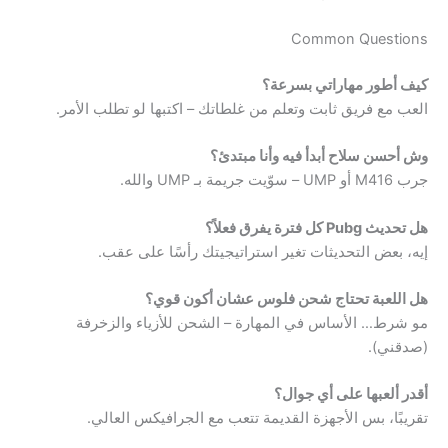
Common Questions
كيف أطور مهاراتي بسرعة؟
العب مع فريق ثابت وتعلم من غلطاتك – اكتبها لو تطلب الأمر.
وش أحسن سلاح أبدأ فيه وأنا مبتدئ؟
جرب M416 أو UMP – سوّيت جريمة بـ UMP والله.
هل تحديث Pubg كل فترة يفرق فعلاً؟
إيه، بعض التحديثات تغير استراتيجيتك رأسًا على عقب.
هل اللعبة تحتاج شحن فلوس عشان أكون قوي؟
مو شرط… الأساس في المهارة – الشحن للأزياء والزخرفة
(صدقني).
أقدر ألعبها على أي جوال؟
تقريبًا، بس الأجهزة القديمة تتعب مع الجرافيكس العالي.