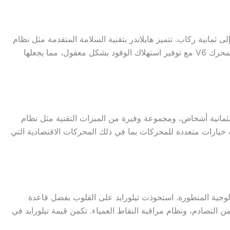
ما يصل إلى ثمانية ركاب. تتميز هايلاندر بتقنية السلامة المتقدمة مثل نظام
“Toyota Safety Sense” الذي يتضمن تحذير مغادرة المسار، والكبح التلقائي في حالات الطوارئ. عدا عن ذلك، تقدم هايلاندر أداءً قوياً لمحرك V6 مع توفير استهلاك الوقود بشكل معقول، مما يجعلها
عد تتسع لثمانية أشخاص، ومجموعة وفيرة من الميزات التقنية مثل نظام
ت خيارات متعددة للمحركات بما في ذلك المحركات الاقتصادية التي
اتها التكنولوجية المتطورة. استحوذت تيلورايد على القلوب بفضل قاعدة
 التصادم، ونظام مراقبة النقاط العمياء. تكمن قيمة تيلورايد في