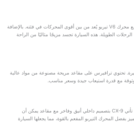
تعتبر فورد إكسبيدشن 2024 سيارة عائلية فاخرة توفر مساحة شاسعة وأداءً قويًا. تتميز بقدرتها على استيعاب حتى تسعة ركاب، وتأتي مع محرك V6 تيربو يُعد من بين أقوى المحركات في فئته. بالإضافة
حلات الطويلة. هذه السيارة تجسد مزيجًا مثاليًا من الراحة
ارجية الكبيرة. تحتوي ترافيرس على مقاعد مريحة مصنوعة من مواد عالية
 موثوقة مع قدرة استيعاب جيدة وسعر مناسب.
تعتبر مازدا CX-9 2024 خياراً مثالياً للعائلات التي تبحث عن سيارة رياضية متعددة الاستخدامات تجمع بين الأداء الممتاز والراحة الفائقة. تأتي CX-9 بتصميم داخلي أنيق وفاخر مع مقاعد يمكن أن
بفضل المحرك التيربو المفعم بالقوة، مما يجعلها السيارة