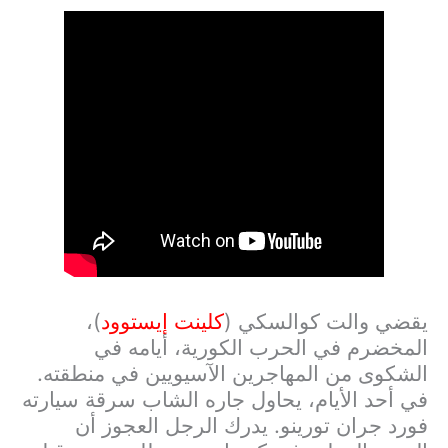
يقضي والت كوالسكي (
كلينت إيستوود
)،
المخضرم في الحرب الكورية، أيامه في
الشكوى من المهاجرين الآسيويين في منطقته.
في أحد الأيام، يحاول جاره الشاب سرقة سيارته
فورد جران تورينو. يدرك الرجل العجوز أن