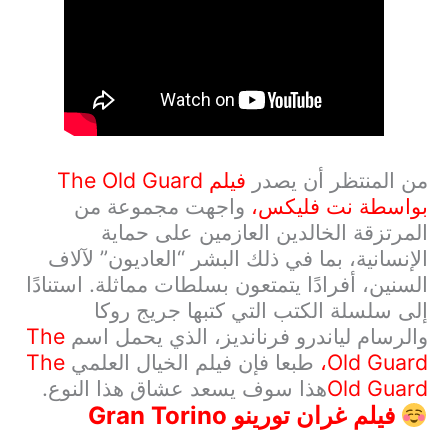
من المنتظر أن يصدر
فيلم
The Old Guard
بواسطة نت فليكس،
واجهت مجموعة من
المرتزقة الخالدين العازمين على حماية
الإنسانية، بما في ذلك البشر “العاديون” لآلاف
السنين، أفرادًا يتمتعون بسلطات مماثلة. استنادًا
إلى سلسلة الكتب التي كتبها جريج روكا
والرسام لياندرو فرنانديز، الذي يحمل اسم
The
Old Guard
،
طبعا فإن فيلم الخيال العلمي
The
Old Guard
هذا سوف يسعد عشاق هذا النوع.
فيلم
غران تورينو
Gran Torino