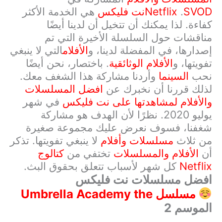
SVOD
.
Netflix
نت فليکس
هي الخدمة الأكثر
كفاءة. لذا يمكنك أن تتخيل أن لدينا أيضًا
مناقشات حول السلسلة الأخيرة التي تم
إصدارها، في المفضلة لدينا، و
الأفلام
التي لا ينبغي
تفويتها، و
الأفلام الوثائقية
. باختصار، نحن أيضًا
نحب
السينما
وأردنا مشاركة هذا الشغف معك.
لذلك قررنا أن نخبرك عن
افضل المسلسلات
والأفلام لمشاهدتها على نت فليکس
في شهر
يوليو 2020. نظرًا لأن الهدف هو مشاركة
شغفنا، فسوف نعرض عليك مجموعة صغيرة
من ثلاث
مسلسلات وأفلام
لا ينبغي تفويتها. تذكر
أن
الأفلام والمسلسلات
تختفي من
كتالوج
Netflix
كل شهر لأسباب تتعلق بحقوق البث.
افضل مسلسلات نت فلیکس
مسلسل
the
Umbrella Academy
الموسم 2