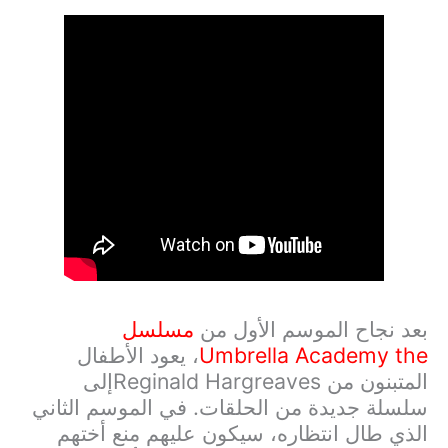
بعد نجاح الموسم الأول من
مسلسل
the
Umbrella Academy
، يعود الأطفال
المتبنون من
Reginald Hargreaves
إلى
سلسلة جديدة من الحلقات. في الموسم الثاني
الذي طال انتظاره، سيكون عليهم منع أختهم