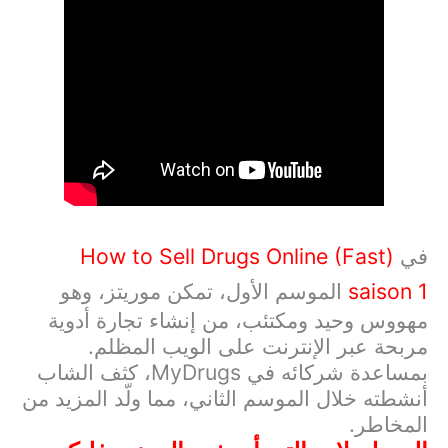
في
How to Sell Drugs Online (Fast)
saison 1
الموسم الأول، تمكن موريتز، وهو
مهووس وحيد ومكتئب، من إنشاء تجارة أدوية
مربحة عبر الإنترنت على الويب المظلم.
بمساعدة شركائه في
MyDrugs
، كثف الشاب
أنشطته خلال الموسم الثاني، مما ولّد المزيد من
المخاطر.