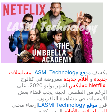
يكشف
موقع
LASMI Technology
مسلسلات
جديدة
و
أفلام جديدة
معروضة في كتالوج
Netflix
نتفليكس
لشهر يوليو 2020. على
الرغم من الطقس الجيد، يجب قضاء بعض
الأمسيات في مشاهدة التلفزيون.
قرر
موقع
LASMI Technology
إرضاء محبي
المسلسلات والأفلام
المشاركة في