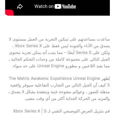
ساعدت مساعدتهم على تمكين التجربة من العمل بمستوى لا
يصدق من الأداء والجودة ليس فقط على Xbox Series X ،
ولكن على Series S أيضًا – مما يثبت أنه يمكن تجربة محتوى
الجيل التالي على مجموعة كاملة من وحدات التحكم الحالية ،
مما يفيد اللاعبين و مطورو Unreal Engine على حد سواء.
يُظهر The Matrix Awakens: Experience Unreal Engine
5 كيف أن الجيل التالي من التجارب التفاعلية سيوفر واقعية
مذهلة للصور ، وعوالم مفتوحة غنية ومعقدة بشكل لا يصدق ،
والمزيد من الحركة الجذابة أكثر من أي وقت مضى.
قم بتنزيل العرض التوضيحي التقني لـ Xbox Series X | S