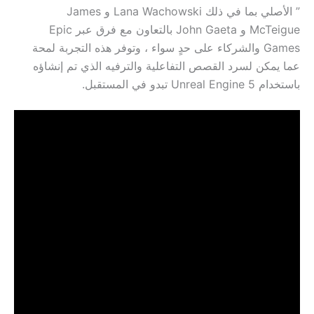
” الأصلي بما في ذلك Lana Wachowski و James
McTeigue و John Gaeta بالتعاون مع فرق عبر Epic
Games والشركاء على حدٍ سواء ، وتوفر هذه التجربة لمحة
عما يمكن لسرد القصص التفاعلية والترفيه الذي تم إنشاؤه
باستخدام Unreal Engine 5 تبدو في المستقبل.