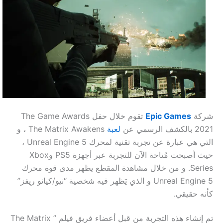
شركة
Epic Games
تقوم
خلال حفل The Game Awards
2021 بالكشف الرسمي عن
لعبة
The Matrix Awakens ، و
التي هي عبارة عن تجربة تقنية لمحرك Unreal Engine 5 ،
حيث أصبحت مُتاحة الآن للتجربة عبر أجهزة PS5 وXbox
Series. و من خلال م
شاهدة
المقطع يظهر مدى قوة محرك
Unreal Engine 5 و الذي يَظهر فيه شخصية “نيو/كيانو ريفز”
كأنه حقيقي.
تم إنشاء هذه التجربة من قبل أعضاء فريق فيلم ” The Matrix