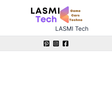
طي
ى
محتوى
LASMI Tech