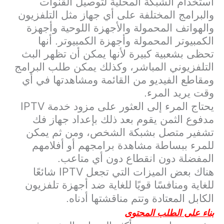
استخدام الشبكة المحلية لتوصيل القنوات
والبرامج المختلفة على أي جهاز مثل التلفزيون
والهواتف المحمولة والأجهزة اللوحية وأجهزة
الكمبيوتر المحمولة وأجهزة الكمبيوتر. أنها
تحظى بشعبية كبيرة لأنها يمكن أن تظهر البث
التلفزيوني المباشر، وكذلك يمكن طلب البرامج
ومقاطع الفيديو من القائمة ومشاهدتها في أي
وقت يريد المرء.
IPTV
يحتاج المرء إلى العثور على مزود خدمة
مدفوع الثمن يقوم بعد ذلك بإعداد جهاز فك
تشفير متصل بشبكة الشخص، ومن ثم يمكن
للمرء ببساطة مشاهدة برامجهم أو أفلامهم
المفضلة دون انقطاع دون أي متاعب.
IPTV
هناك بعض الميزات التي تجعل
شائعًا
للغاية ومنافسًا قويًا للغاية ضد أجهزة تلفزيون
الكابل المعتادة وتتم مناقشتها أدناه.
بناء على الطلب المحتوى