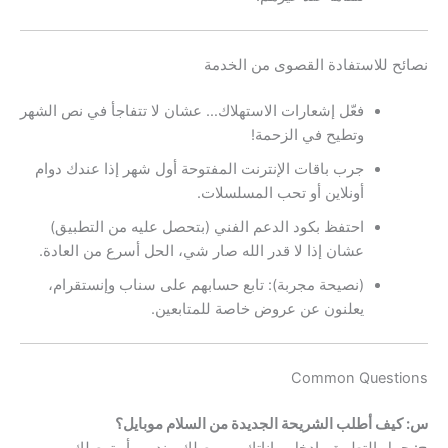
نصائح للاستفادة القصوى من الخدمة
فعّل إشعارات الاستهلاك… عشان لا تتفاجأ في نص الشهر
وتطيح في الزحمة!
جرب باقات الإنترنت المفتوحة أول شهر إذا عندك دوام
أونلاين أو تحب المسلسلات.
احتفظ بكود الدعم الفني (بتحصل عليه من التطبيق)
عشان إذا لا قدر الله صار شي، الحل أسرع من العادة.
(نصيحة مجربة): تابع حسابهم على سناب وإنستقرام،
يعلنون عن عروض خاصة للمتابعين.
Common Questions
س: كيف أطلب الشريحة الجديدة من السلام موبايل؟
ج: حمل التطبيق، ادخل بياناتك، وبيوصلك مندوب أو توصلك