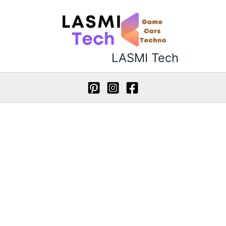
خطي
لى
لمحتوى
LASMI Tech