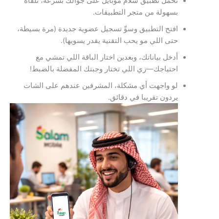
تحمل تطبيق سلام موبايل على جوالك بسرعة، تلقاه
بسهولة من متجر التطبيقات.
افتح التطبيق وسوِّ تسجيل عضوية جديدة (مرة بسيطة،
حتى اللي مو يحب التقنية يقدر يسويها).
أدخل بياناتك، وبعدين اختار الباقة اللي تمشي مع
احتياجك—زي اللي تختار وجبتك المفضلة بالضبط!
لو واجهت أي مشكلة، المشرفين عندهم على الشات
يردون تقريبا في دقائق.