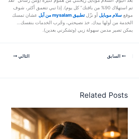
بعد اليوم. السلام موبايل ريّحتني من هموم كثيرة (ومن رسائل “لقد
تم استهلاك 90% من باقتك” كل يوم). إذا تبي تتعمق أكثر، شوف
موقع
سلام موبايل
أو نزّل
تطبيق mysalam من آبل
عشان تمسك
الخدمة من أولها بيدك. خذ نصيحتي، وجّرب الخدمات بنفسك…
يمكن تصير مدمن سهولة زيي (وتشكرني بعدين).
السابق
التالي
Related Posts