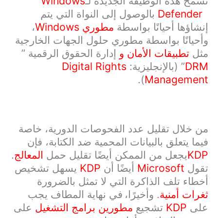
تسمح هذه الوظيفة الجديدة لـ
Windows
Defender
بالوصول إلى النواة التي يتم
إنشاؤها أحيانًا بواسطة
مطوري
Windows
،
وأحيانًا بواسطة مطوري حلول الجهات الخارجية
مثل
تطبيقات الأمان و
إدارة الحقوق الرقمية ”
DRM
” (بالإنجليزية:
Digital Rights
Management
)‏.
من خلال تقليل عدد الفحوصات الدورية، خاصة
فيما يتعلق بالبيانات المحمية ضد الكتابة، فإن
KDP
يجعل من الممكن أيضًا تقليل حمل
المعالج
.
تقول
Microsoft
أيضًا أن
KDP
يسهل تشخيص
أخطاء تلف الذاكرة التي لا تمثل بالضرورة
ثغرات أمنية
. وأخيرًا،
في نهاية المطاف يجب
على
KDP
تشجيع
مطورين برامج التشغيل
على