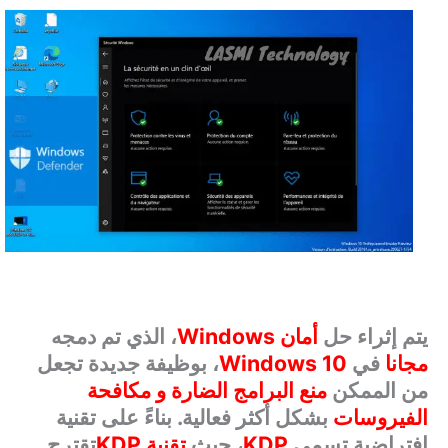
يتم إثراء حل
أمان
Windows
، الذي تم دمجه
مجانا
في
Windows 10
، بوظيفة جديدة تجعل
من الممكن
منع البرامج الضارة
و مكافحة
الفيروسات
بشكل أكثر فعالية. بناءً على تقنية
افتراضية تسمى
KDP
، حيث
تقنية
KDP
تقترح