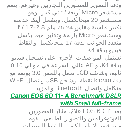
ودقة التصوير للمصورين التجاريين وغيرهم. يضم
Micro
مستشعر
أربعة / ثلثي كبير، وهو
مستشعر 20 ميجابكسل، ويشمل أيضًا عدسة
f / 1.7-2.8
تكبير قياسية مقاس 24-75 ملم
Micro
ومستشعر
بأربعة وثلاثين ميغا بكسل
متعدد الجوانب بدقة 17 ميجابكسل والتقاط
K
فيديو بدقة 4
.
تشتمل المواصفات الأخرى على تسجيل فيديو
AF
K
بدقة 4
، و
عالي السرعة في حوالي 0.10
LCD
ثانية، وشاشة
تعمل باللمس 3.0 بوصة مع
Wi-Fi
USB
k
دقة 1240
نقطة، وشحن
واتصال
Bluetooth
متكامل واتصال
والمزيد.
Canon EOS 6D 11- A Benchmark DSLR
with Small full-frame
EOS 6D 11
يعد
علاجًا مثاليًا للمصورين
الفوتوغرافيين وللتصوير الطبيعي. يقوم
مستشعر الإطار الكامل بالتقاط التعبيرات