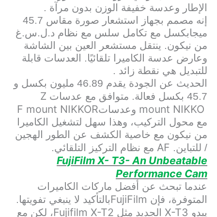
الإطار وعدسة خفيفة الوزن بدون مرآة .
إنه مصمم بجهاز استشعار صورة مقاس 45.7
ميجابكسل مع تكامل سلس مع نظام د.ل.س.غ
من نيكون. ينتقل مستشعر العين بين الشاشة
وعارض عدسة الكاميرا تلقائيًا. العدسات قابلة
للتبديل هي نقطة زائد .
الحديث عن الجودة يقدم 46.89 مليون بكسل و
Z
45.7 بكسل فعالة. متوافق مع عدسات
F mount NIKKOR
mount NIKKO
وعدسات
مع محول التركيب، وهذا سهل لتشغيل الكاميرا
من نيكون مع خاصية الكشف عن الطور الهجين
AF
/ للتباين.
مع نظام التركيز التلقائي.
FujiFilm X- T3- An Unbeatable
Performance Cam
عندما تبحث عن أفضل ماركات الكاميرات
FujiFilm
المتوفرة، فإن
بالتأكيد لا ينبغي تفويتها.
Fujifilm X-T2
X-T3
يبدو
الجديد مثل
، لكن مع