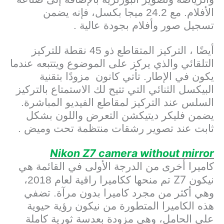
الأفلام. مع 24.2 ميجا بكسل، فإنه يضمن
تسجيل صور وأفلام بجودة عالية .
أيضًا ، التركيز المتقاطع ذو 45 نقطة للتركيز
التلقائي والذي يركز على الموضوع ويتتبعه عندما
يكون في الإطار. تأتي كانون مزودًا بتقنية
البيكسل الثنائي التي تتيح لك الاستمتاع بالتركيز
السلس عند التركيز لمقاطع الفيديو المباشرة.
يضمن فليكر ديتيكشن التعرض واللون بشكل
ثابت عند تصوير رشقات منتظمة تحت وميض .
Nikon Z7 camera without mirror
كاميرا أخرى من الدرجة الأولى في القائمة هي
Z7
نيكون
تم منحها ككاميرا راقية لعام 2018،
وهي أكثر من مجرد كاميرا بدون مرآة. تضفي
هذه الكاميرا المتطورة من نيكون رؤية حيوية
على الحامل، وهي مزودة بعدسة ثورية كاملة