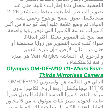
اللحظية بمعدل 6.5 إطارات / ثانية. حتى عند
تصوير المناظر الطبيعية، يلتقط مستشعر 26. 2
ميجابكسل صورًا تنضح بوضوح وعمق يشبه
الحياة. تم وضع علامة عليه أيضًا كواحدة من أكبر
كاميرات عدسة الكاميرا التي توفر رؤية واضحة،
مما يتيح لك التصوير بشكل أكثر اندفاعًا
سواء كنت تحب التصوير من زوايا منخفضة أو
حتى من أعلى الأرض، فإن ميزة التدوير
Vari-Angles
والرجوع إلى الشاشة
هي ميزة
رائعة للاستكشاف.
Olympus OM-DE-M10 111- Micro Four-
Thirds Mirrorless Camera
OM-DE-M10
التالي في القائمة هو أوليمبوس
111 16
ميجابيكسل أربعة أرباع الكاميرا بدون
مرآة. تلتقط كاميرا العدسة القابلة للتبديل صوراً
عالية الجودة. يتميز بثبات موثوق به من 5 محاور
لتقليل اهتزاز الكاميرا، مما يتيح لك التقاط صور