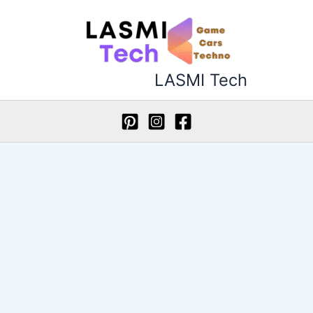
خطي
لى
لمحتوى
LASMI Tech