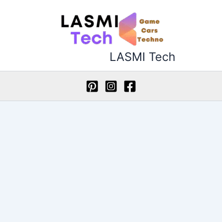
خطي
لى
لمحتوى
LASMI Tech