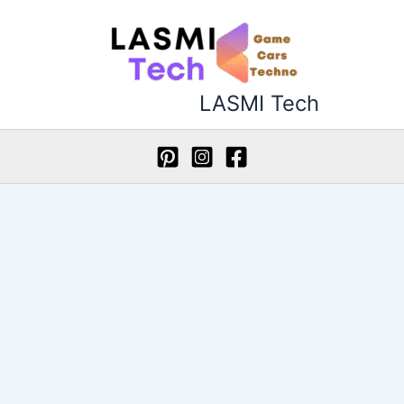
خطي
لى
لمحتوى
LASMI Tech