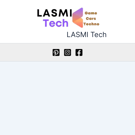
خطي
لى
لمحتوى
LASMI Tech