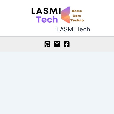
خطي
لى
لمحتوى
LASMI Tech