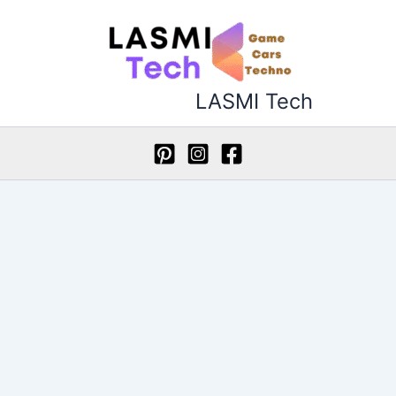
خطي
لى
لمحتوى
LASMI Tech