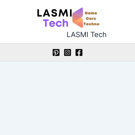
خطي
لى
لمحتوى
LASMI Tech